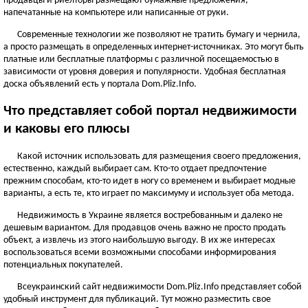
продавцы и риелторы размещают бумажные предложения,
ЧЕРНОВИЦКАЯ ОБЛАСТЬ
напечатанные на компьютере или написанные от руки.
Черновцы
Современные технологии же позволяют не тратить бумагу и чернила,
а просто размещать в определенных интернет-источниках. Это могут быть
Новоднестровск
платные или бесплатные платформы с различной посещаемостью в
Вижница
зависимости от уровня доверия и популярности. Удобная бесплатная
Смотреть всё
доска объявлений есть у портала Dom.Pliz.Info.
АР КРЫМ
Что представляет собой портал недвижимости
Севастополь
и каковы его плюсы
Симферополь
Какой источник использовать для размещения своего предложения,
Керчь
естественно, каждый выбирает сам. Кто-то отдает предпочтение
Смотреть всё
прежним способам, кто-то идет в ногу со временем и выбирает модные
варианты, а есть те, кто играет по максимуму и использует оба метода.
Недвижимость в Украине является востребованным и далеко не
дешевым вариантом. Для продавцов очень важно не просто продать
объект, а извлечь из этого наибольшую выгоду. В их же интересах
воспользоваться всеми возможными способами информирования
потенциальных покупателей.
Всеукраинский сайт недвижимости Dom.Pliz.Info представляет собой
удобный инструмент для публикаций. Тут можно разместить свое