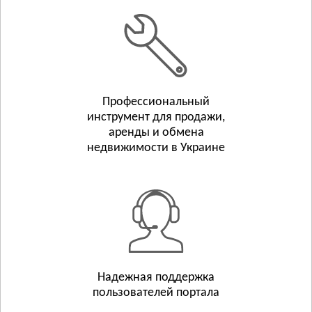
Белополье
Бурынь
Смотреть всё
ТЕРНОПОЛЬСКАЯ ОБЛАСТЬ
Тернополь
Профессиональный
Бережаны
инструмент для продажи,
Борщёв
аренды и обмена
Смотреть всё
недвижимости в Украине
ХАРЬКОВСКАЯ ОБЛАСТЬ
Харьков
Люботин
Балаклея
Смотреть всё
ХЕРСОНСКАЯ ОБЛАСТЬ
Херсон
Надежная поддержка
пользователей портала
Берислав