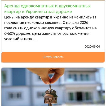
Смотреть всё
Аренда однокомнатных и двухкомнатных
ЛУГАНСКАЯ ОБЛАСТЬ
квартир в Украине стала дороже
Алчевск
Цены на аренду квартир в Украине изменились за
Рубежное
последние несколько месяцев. С начала 2026
года снять однокомнатную квартиру обходится на
Александровск
6-60% дороже, цена зависит от расположения,
Смотреть всё
условий и типа ...
ЛЬВОВСКАЯ ОБЛАСТЬ
2026-08-04
Дрогобыч
Самбор
Читать новость
Стрый
Смотреть всё
НИКОЛАЕВСКАЯ ОБЛАСТЬ
Баштанка
Вознесенск
Новая Одесса
Смотреть всё
ОДЕССКАЯ ОБЛАСТЬ