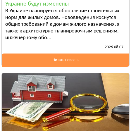
Украине будут изменены
Бердянск
В Украине планируется обновление строительных
Смотреть всё
норм для жилых домов. Нововведения коснутся
ИВАНО-ФРАНКОВСКАЯ ОБЛАСТЬ
общих требований к домам жилого назначения, а
Ивано-Франковск
также к архитектурно-планировочным решениям,
инженерному обо...
Болехов
2026-08-07
Яремча
Смотреть всё
Читать новость
КИЕВСКАЯ ОБЛАСТЬ
Сквира
Тараща
Тетиев
Смотреть всё
КИРОВОГРАДСКАЯ ОБЛАСТЬ
Александрия
Бобринец
Гайворон