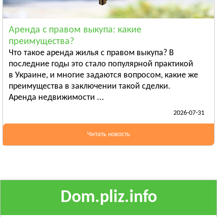
Ананьев
Арциз
Аренда с правом выкупа: какие
Балта
преимущества?
Смотреть всё
Что такое аренда жилья с правом выкупа? В
ПОЛТАВСКАЯ ОБЛАСТЬ
последние годы это стало популярной практикой
в Украине, и многие задаются вопросом, какие же
Гадяч
преимущества в заключении такой сделки.
Глобино
Аренда недвижимости ...
Гребёнка
2026-07-31
Смотреть всё
РОВЕНСКАЯ ОБЛАСТЬ
Читать новость
Березно
Дубровица
Здолбунов
Смотреть всё
Dom.pliz.info
СУМСКАЯ ОБЛАСТЬ
Ахтырка