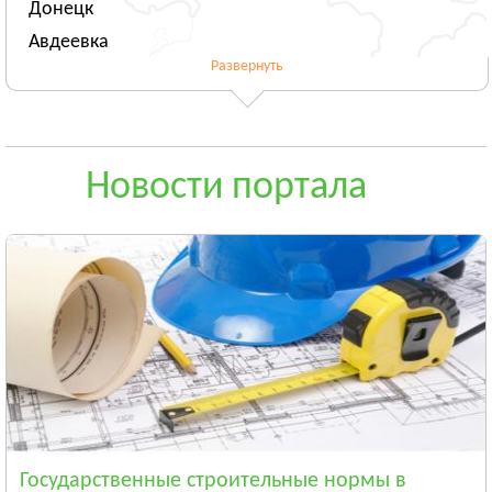
Донецк
Авдеевка
Развернуть
Новогродовка
Смотреть всё
ЖИТОМИРСКАЯ ОБЛАСТЬ
Житомир
Новости портала
Андрушёвка
Барановка
Смотреть всё
ЗАКАРПАТСКАЯ ОБЛАСТЬ
Ужгород
Чоп
Берегово
Смотреть всё
ЗАПОРОЖСКАЯ ОБЛАСТЬ
Запорожье
Государственные строительные нормы в
Энергодар