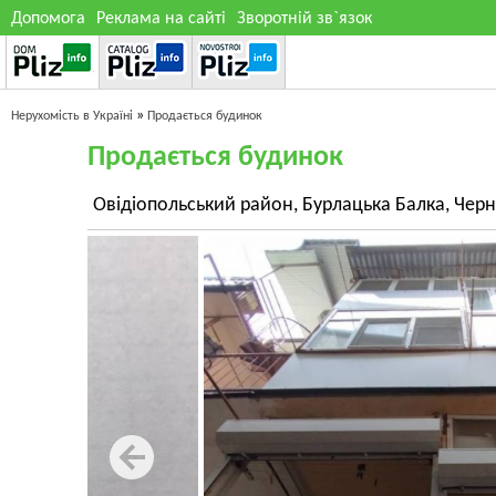
Допомога
Реклама на сайті
Зворотній зв`язок
»
Нерухомість в Україні
Продається будинок
Продається будинок
Овідіопольський район, Бурлацька Балка, Чер