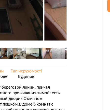
ан
Тип нерухомості
лове
Будинок
т береговой линии, причал
тного проживания зимой: есть
ютный дворик.Отличное
т пешком.В доме 6 комнат с