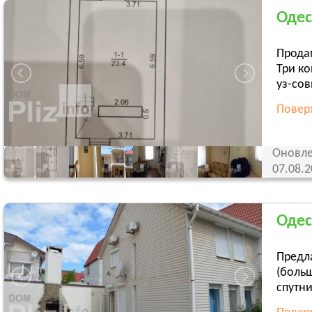
Одес
Продам
Три ко
уз-сов
Поверх
Оновле
07.08.
Одес
Предла
(больш
спутни