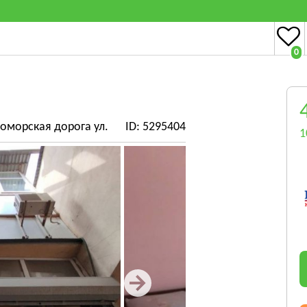
0
номорская дорога ул.
ID: 5295404
1