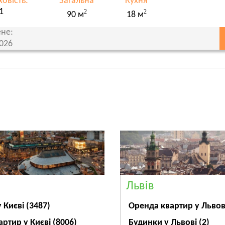
овість:
Загальна
Кухня
1
2
2
90 м
18 м
не:
2026
Львів
Оренда квартир у Льво
у Києві
(3487)
Будинки у Львові
(2)
артир у Києві
(8006)