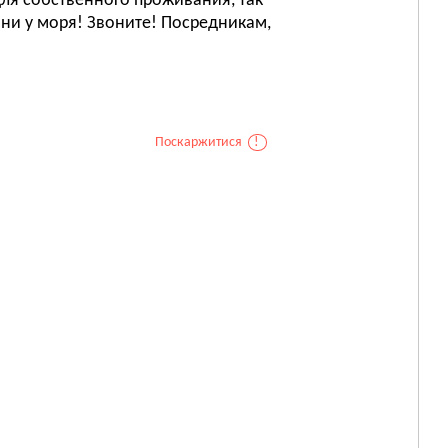
ля собственного проживания, так
зни у моря! Звоните! Посредникам,
Поскаржитися
!