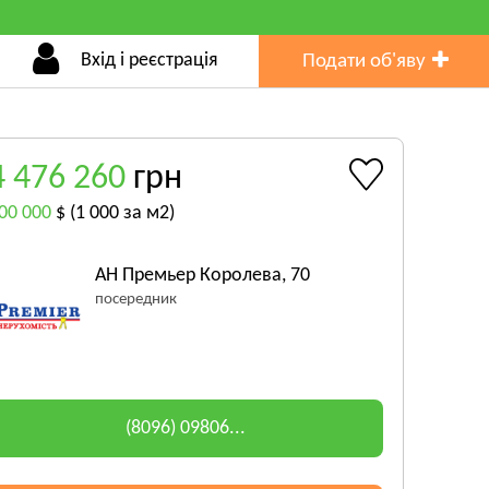
Вхід і реєстрація
Подати об'яву
4 476 260
грн
00 000
$
(1 000 за м2)
АН Премьер Королева, 70
посередник
(8096) 09806...