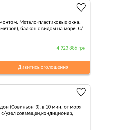
емонтом. Метало-пластиковые окна.
2 метров), балкон с видом на море. С/
4 923 886 грн
Дивитись оголошення
он (Совиньон-3), в 10 мин. от моря
, с/узел совмещен,кондиционер,