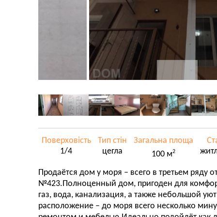
Поверховість
Тип стін
Загальна площа
Ст
1/4
цегла
жит
2
100 м
Продаётся дом у моря – всего в третьем ряду о
№423.Полноценный дом, пригоден для комфор
газ, вода, канализация, а также небольшой у
расположение – до моря всего несколько мину