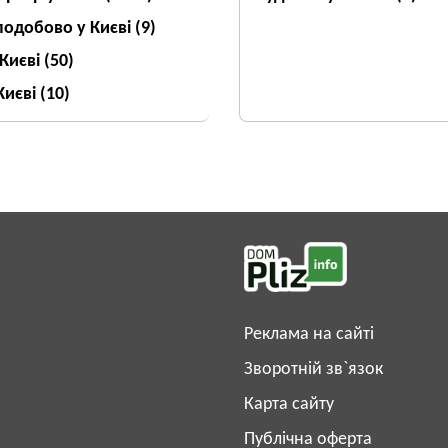
подобово у Києві
(9)
 Києві
(50)
Києві
(10)
Реклама на сайті
Зворотній зв`язок
Карта сайту
Публічна оферта