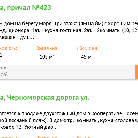
а, причал №423
 дом на берегу моря. Три этажа (4м на 8м) с хорошим р
ндиционера. 1эт. - кухня-гостиная. 2эт. - 2комнаты (10, 1
мещен - душ...
овість:
Загальна
Житлова
1
2
2
105 м
45 м
не:
2026
а, Черноморская дорога ул.
гается к продаже двухэтажный дом в кооперативе Посейд
ой песчаный пляж). В доме три комнаты, кухня-столовая
ковое ТВ. Уютный дво...