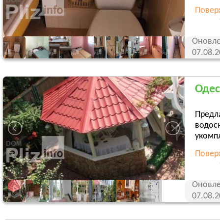
Поверх
Оновле
07.08.
Одес
Предла
водос
укомпл
Поверх
Оновле
07.08.