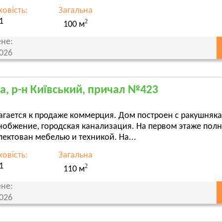
овість:
Загальна
1
2
100 м
не:
2026
а, р-н Київський, причал №423
гается к продаже коммерция. Дом построен с ракушняка. 
нобжение, городская канализация. На первом этаже полн
ектован мебелью и техникой. На...
овість:
Загальна
1
2
110 м
не:
2026