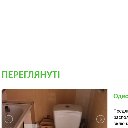
ПЕРЕГЛЯНУТІ
Одес
Предл
распо
включа