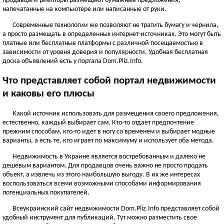
продавцы и риелторы размещают бумажные предложения,
ЧЕРНОВИЦКАЯ ОБЛАСТЬ
напечатанные на компьютере или написанные от руки.
Черновцы
Современные технологии же позволяют не тратить бумагу и чернила,
а просто размещать в определенных интернет-источниках. Это могут быть
Новоднестровск
платные или бесплатные платформы с различной посещаемостью в
Вижница
зависимости от уровня доверия и популярности. Удобная бесплатная
Смотреть всё
доска объявлений есть у портала Dom.Pliz.Info.
АР КРЫМ
Что представляет собой портал недвижимости
Севастополь
и каковы его плюсы
Симферополь
Какой источник использовать для размещения своего предложения,
Керчь
естественно, каждый выбирает сам. Кто-то отдает предпочтение
Смотреть всё
прежним способам, кто-то идет в ногу со временем и выбирает модные
варианты, а есть те, кто играет по максимуму и использует оба метода.
Недвижимость в Украине является востребованным и далеко не
дешевым вариантом. Для продавцов очень важно не просто продать
объект, а извлечь из этого наибольшую выгоду. В их же интересах
воспользоваться всеми возможными способами информирования
потенциальных покупателей.
Всеукраинский сайт недвижимости Dom.Pliz.Info представляет собой
удобный инструмент для публикаций. Тут можно разместить свое