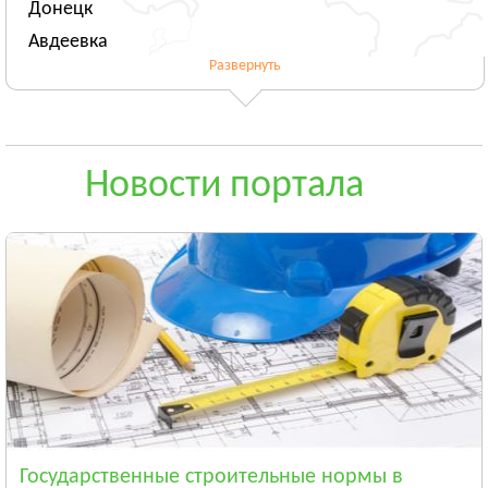
Донецк
Авдеевка
Развернуть
Новогродовка
Смотреть всё
ЖИТОМИРСКАЯ ОБЛАСТЬ
Житомир
Новости портала
Андрушёвка
Барановка
Смотреть всё
ЗАКАРПАТСКАЯ ОБЛАСТЬ
Ужгород
Чоп
Берегово
Смотреть всё
ЗАПОРОЖСКАЯ ОБЛАСТЬ
Запорожье
Государственные строительные нормы в
Энергодар