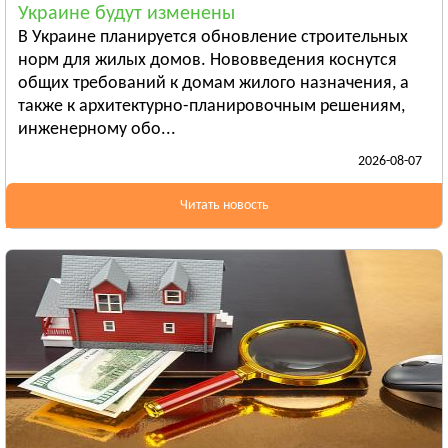
Украине будут изменены
Бердянск
В Украине планируется обновление строительных
Смотреть всё
норм для жилых домов. Нововведения коснутся
ИВАНО-ФРАНКОВСКАЯ ОБЛАСТЬ
общих требований к домам жилого назначения, а
Ивано-Франковск
также к архитектурно-планировочным решениям,
инженерному обо...
Болехов
2026-08-07
Яремча
Смотреть всё
Читать новость
КИЕВСКАЯ ОБЛАСТЬ
Сквира
Тараща
Тетиев
Смотреть всё
КИРОВОГРАДСКАЯ ОБЛАСТЬ
Александрия
Бобринец
Гайворон