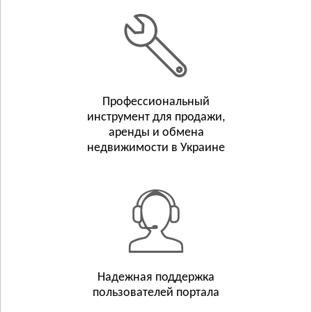
Белополье
Бурынь
Смотреть всё
ТЕРНОПОЛЬСКАЯ ОБЛАСТЬ
Тернополь
Профессиональный
Бережаны
инструмент для продажи,
Борщёв
аренды и обмена
Смотреть всё
недвижимости в Украине
ХАРЬКОВСКАЯ ОБЛАСТЬ
Харьков
Люботин
Балаклея
Смотреть всё
ХЕРСОНСКАЯ ОБЛАСТЬ
Херсон
Надежная поддержка
пользователей портала
Берислав