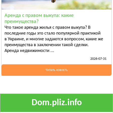
Ананьев
Арциз
Аренда с правом выкупа: какие
Балта
преимущества?
Смотреть всё
Что такое аренда жилья с правом выкупа? В
ПОЛТАВСКАЯ ОБЛАСТЬ
последние годы это стало популярной практикой
в Украине, и многие задаются вопросом, какие же
Гадяч
преимущества в заключении такой сделки.
Глобино
Аренда недвижимости ...
Гребёнка
2026-07-31
Смотреть всё
РОВЕНСКАЯ ОБЛАСТЬ
Читать новость
Березно
Дубровица
Здолбунов
Смотреть всё
Dom.pliz.info
СУМСКАЯ ОБЛАСТЬ
Ахтырка