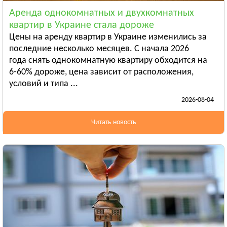
Смотреть всё
Аренда однокомнатных и двухкомнатных
ЛУГАНСКАЯ ОБЛАСТЬ
квартир в Украине стала дороже
Алчевск
Цены на аренду квартир в Украине изменились за
Рубежное
последние несколько месяцев. С начала 2026
года снять однокомнатную квартиру обходится на
Александровск
6-60% дороже, цена зависит от расположения,
Смотреть всё
условий и типа ...
ЛЬВОВСКАЯ ОБЛАСТЬ
2026-08-04
Дрогобыч
Самбор
Читать новость
Стрый
Смотреть всё
НИКОЛАЕВСКАЯ ОБЛАСТЬ
Баштанка
Вознесенск
Новая Одесса
Смотреть всё
ОДЕССКАЯ ОБЛАСТЬ