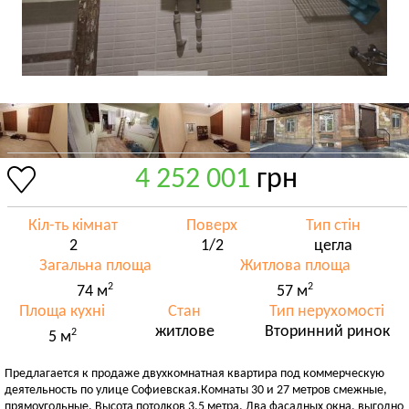
4 252 001
грн
Кіл-ть кімнат
Поверх
Тип стін
2
1/2
цегла
Загальна площа
Житлова площа
2
2
74 м
57 м
Площа кухні
Стан
Тип нерухомості
житлове
Вторинний ринок
2
5 м
Предлагается к продаже двухкомнатная квартира под коммерческую
деятельность по улице Софиевская.Комнаты 30 и 27 метров смежные,
прямоугольные. Высота потолков 3.5 метра. Два фасадных окна, выгодно