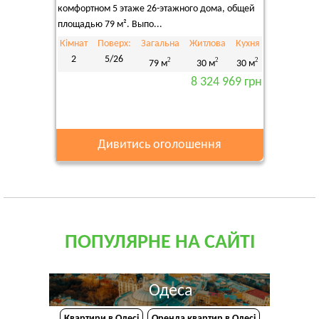
комфортном 5 этаже 26-этажного дома, общей
площадью 79 м². Выпо...
Кімнат
Поверх:
Загальна
Житлова
Кухня
2
5/26
2
2
2
79 м
30 м
30 м
8 324 969 грн
Дивитись оголошення
ПОПУЛЯРНЕ НА САЙТІ
Одеса
Квартири в Одесі
Оренда квартир в Одесі