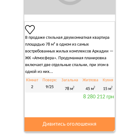
В продаже стильная двухкомнатная квартира
площадью 78 м² в одном из самых
востребованных жилых комплексов Аркадии —
ЖК «Атмосфера». Продуманная планировка
включает две отдельные спальни, при этом в
одной из них...
Кімнат
Поверх:
Загальна
Житлова
Кухня
2
9/25
2
2
2
78 м
45 м
15 м
8 280 212 грн
Дивитись оголошення