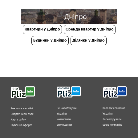
Дніпро
Квартири у Дніпрo
Оренда квартир у Дніпро
Будинки у Дніпро
Ділянки у Дніпро
Всі новобудови
Каталог компаній
Реклама на сайті
України
України
Зворотній зв`язок
Розмістити
Зареєструвати
Карта сайту
оголошення
свою компанію
Публічна оферта