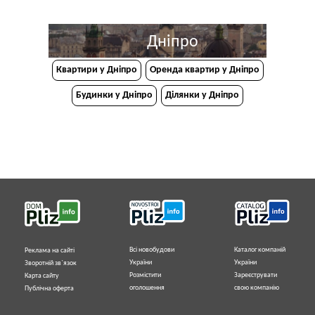
Дніпро
Квартири у Дніпрo
Оренда квартир у Дніпро
Будинки у Дніпро
Ділянки у Дніпро
Всі новобудови
Каталог компаній
Реклама на сайті
України
України
Зворотній зв`язок
Розмістити
Зареєструвати
Карта сайту
оголошення
свою компанію
Публічна оферта