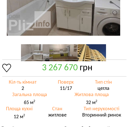
3 267 670
грн
Кіл-ть кімнат
Поверх
Тип стін
2
11/17
цегла
Загальна площа
Житлова площа
2
2
65 м
32 м
Площа кухні
Стан
Тип нерухомості
житлове
Вторинний ринок
2
12 м