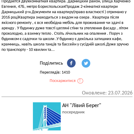
Продаётся двухкомнатная квартира. Дарницкий район, улица Харченко
Евгения, 47Б, метро БориспольскаяПродаж 2-кімнатної квартири
Дарницький р-н.Документи на квартиру(право властності ) отримано у
2016 роціКвартира знаходиться з видом на озера . Квартира після
якісного ремонту , є вся необхідна мебіль для проживання чи здачі в
аренду . У будинку дуже товсті цегляні стіни та утеплення фасаду , літом
прохолодно, а взимку тепло . Стоїть лічильник на опалення . Поруч з
будинком є садочки та школи .У будинку є декілька затишних кафе,
крамниць, навіть школа танців та бассейн у сусідній школі.Дуже зручно
по транспорту - 10 хвилин та...
Поділитись
Переглядів: 1410
Поскаржитися
!
Оновлене: 23.07.2026
АН "Лівий Берег"
посередник