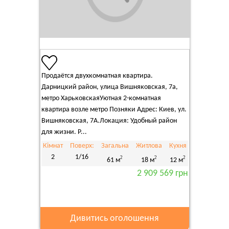
Продаётся двухкомнатная квартира.
Дарницкий район, улица Вишняковская, 7а,
метро ХарьковскаяУютная 2-комнатная
квартира возле метро Позняки Адрес: Киев, ул.
Вишняковская, 7А.Локация: Удобный район
для жизни. Р...
Кімнат
Поверх:
Загальна
Житлова
Кухня
2
1/16
2
2
2
61 м
18 м
12 м
2 909 569 грн
Дивитись оголошення