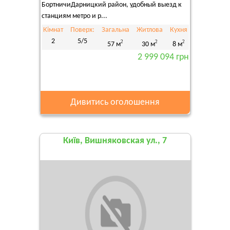
БортничиДарницкий район, удобный выезд к
станциям метро и р...
Кімнат
Поверх:
Загальна
Житлова
Кухня
2
5/5
2
2
2
57 м
30 м
8 м
2 999 094 грн
Дивитись оголошення
Київ, Вишняковская ул., 7