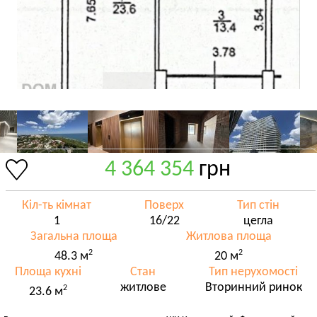
4 364 354
грн
Кіл-ть кімнат
Поверх
Тип стін
1
16/22
цегла
Загальна площа
Житлова площа
2
2
48.3 м
20 м
Площа кухні
Стан
Тип нерухомості
житлове
Вторинний ринок
2
23.6 м