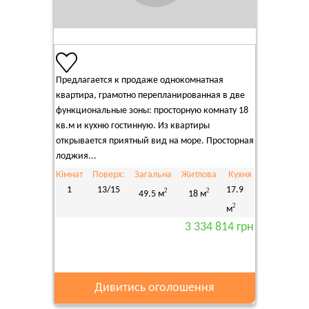
Предлагается к продаже однокомнатная
квартира, грамотно перепланированная в две
функциональные зоны: просторную комнату 18
кв.м и кухню гостинную. Из квартиры
открывается приятный вид на море. Просторная
лоджия...
Кімнат
Поверх:
Загальна
Житлова
Кухня
1
13/15
17.9
2
2
49.5 м
18 м
2
м
3 334 814 грн
Дивитись оголошення