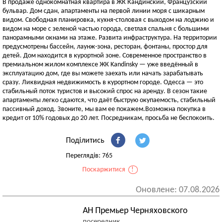
В продаже однокомнатная квартира в ЖК Кандинский, Французский
бульвар. Дом сдан, апартаменты на первой линии моря с шикарным
видом. Свободная планировка, кухня-столовая с выходом на лоджию и
видом на море с зеленой частью города, светлая спальня с большими
панорамными окнами на этаже. Развита инфраструктура. На территории
предусмотрены бассейн, лаунж-зона, ресторан, фонтаны, простор для
детей. Дом находится в курортной зоне. Современное пространство в
премиальном жилом комплексе ЖК Kandinsky — уже введённый в
эксплуатацию дом, где вы можете заехать или начать зарабатывать
сразу. Ликвидная недвижимость в курортном городе. Одесса — это
стабильный поток туристов и высокий спрос на аренду. В сезон такие
апартаменты легко сдаются, что даёт быструю окупаемость, стабильный
пассивный доход. Звоните, мы вам ее покажем.Возможна покупка в
кредит от 10% годовых до 20 лет. Посредникам, просьба не беспокоить.
Поділитись
Переглядів: 765
Поскаржитися
!
Оновлене: 07.08.2026
АН Премьер Черняховского
посередник