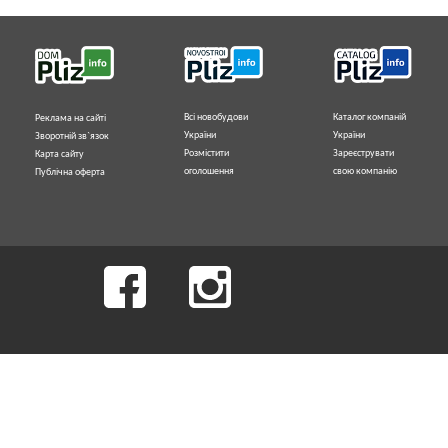
Всі новобудови
Каталог компаній
Реклама на сайті
України
України
Зворотній зв`язок
Розмістити
Зареєструвати
Карта сайту
оголошення
свою компанію
Публічна оферта