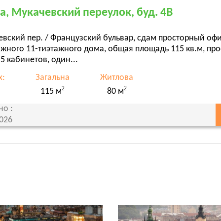
а, Мукачевский переулок, буд. 4В
вский пер. / Французский бульвар, сдам просторный оф
ижного 11-тиэтажного дома, общая площадь 115 кв.м, пр
 5 кабинетов, один...
х:
Загальна
Житлова
2
2
115 м
80 м
но :
2026