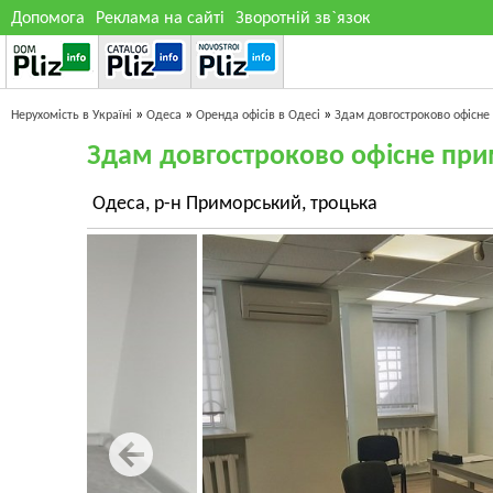
Допомога
Реклама на сайті
Зворотній зв`язок
»
»
»
Нерухомість в Україні
Одеса
Оренда офісів в Одесі
Здам довгостроково офісне
Здам довгостроково офісне пр
Одеса, р-н Приморський, троцька