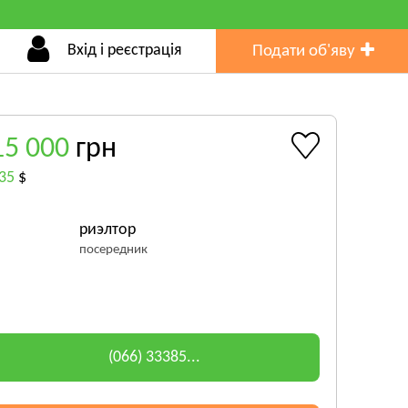
Вхід і реєстрація
Подати об'яву
15 000
грн
35
$
риэлтор
посередник
(066) 33385...