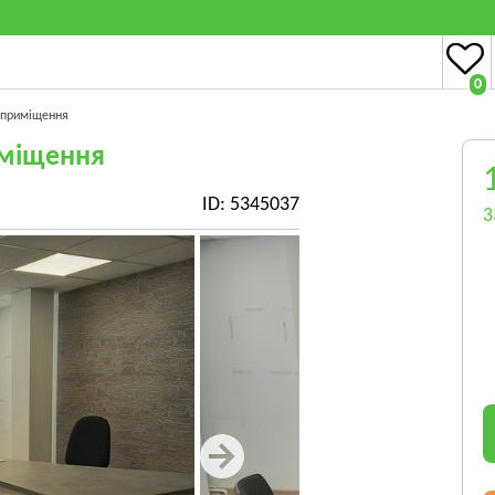
0
 приміщення
иміщення
ID: 5345037
3