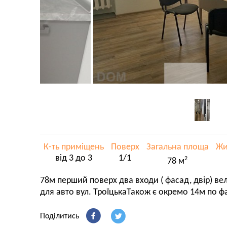
К-ть приміщень
Поверх
Загальна площа
Жи
від 3 до 3
1/1
2
78 м
78м перший поверх два входи ( фасад, двір) вел
для авто вул. ТроїцькаТакож є окремо 14м по
Поділитись