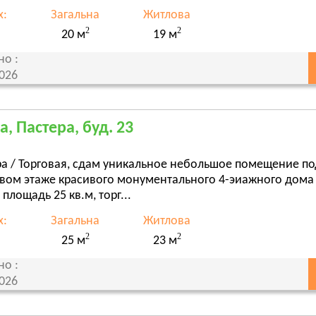
х:
Загальна
Житлова
2
2
20 м
19 м
но :
2026
а, Пастера, буд. 23
ра / Торговая, сдам уникальное небольшое помещение п
рвом этаже красивого монументального 4-эиажного дома 
площадь 25 кв.м, торг...
х:
Загальна
Житлова
2
2
25 м
23 м
но :
2026