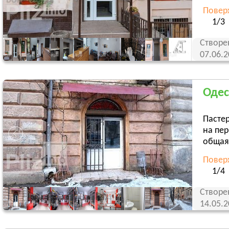
Повер
1/3
Створе
07.06.
Одес
Пасте
на пе
общая 
Повер
1/4
Створе
14.05.