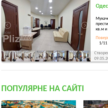
Одес
Мукаче
прест
кв.м и
Повер
1/11
Створе
09.05.
ПОПУЛЯРНЕ НА САЙТІ