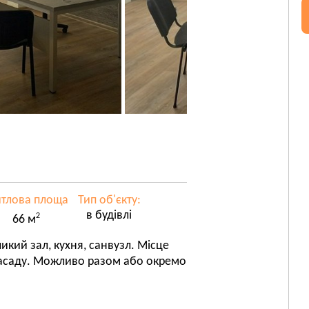
тлова площа
Тип об'єкту:
в будівлі
2
66 м
икий зал, кухня, санвузл. Місце
 фасаду. Можливо разом або окремо