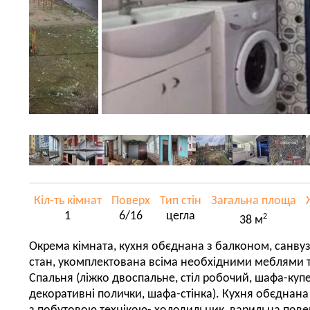
Кіл-ть кімнат
Поверх
Тип стін
Загальна площа
1
6/16
цегла
2
38 м
Окрема кімната, кухня обєднана з балконом, санву
стан, укомплектована всіма необхідними меблями т
Спальня (ліжко двоспальне, стіл робочий, шафа-купе
декоративні полички, шафа-стінка). Кухня обєднана