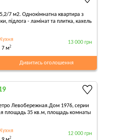
15,2/7 м2. Однокімнатна квартира з
и, підлога - ламінат та плитка, кахель
Кухня
13 000 грн
2
7 м
Дивитись оголошення
19
метро Левобережная.Дом 1976, серии
ая площадь 35 кв.м, площадь комнаты
Кухня
12 000 грн
2
9 м