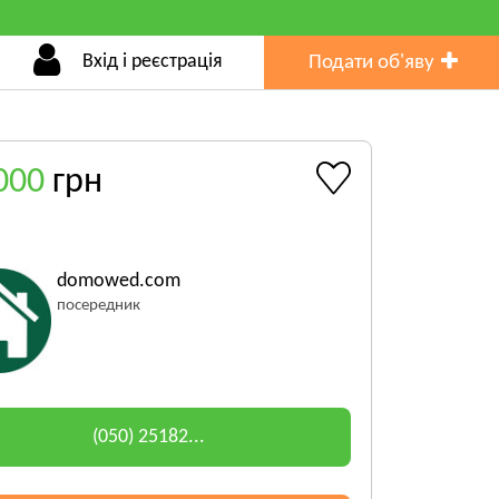
Вхід і реєстрація
Подати об'яву
000
грн
domowed.com
посередник
(050) 25182...