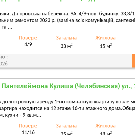
яки, Дніпровська набережна, 9А, 4/9-пов. будинку, 33,3/
льним ремонтом 2023 р. (заміна всіх комунікацій, сантехнік
 та ...
т
Поверх:
Загальна
Житлова
4/9
2
2
33 м
15 м
но :
2026
, Пантелеймона Кулиша (Челябинская) ул., 
в долгосрочную аренду 1-но комнатную квартиру возле 
артира находится на 12 этаже 16-ти этажного дома.Общ
м, кухни - 9 кв.м...
т
Поверх:
Загальна
Житлова
11/16
2
2
35 м
18 м