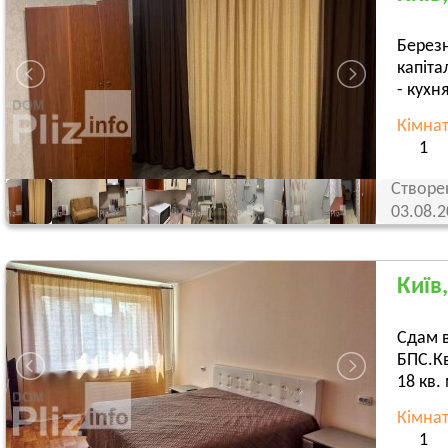
Березн
капіта
- кухня
Кімна
1
Створе
03.08.
Київ
Сдам 
БПС.Кв
18 кв. 
Кімна
1