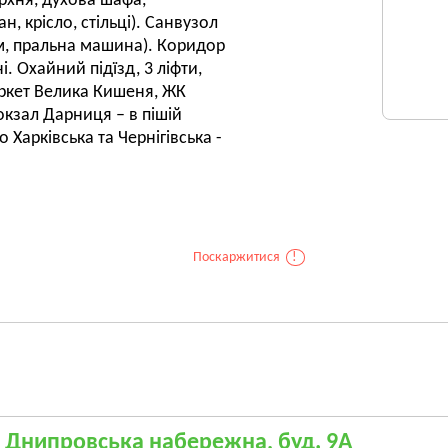
рхня, духова шафа,
н, крісло, стільці). Санвузол
м, пральна машина). Коридор
. Охайний підїзд, 3 ліфти,
ркет Велика Кишеня, ЖК
окзал Дарниця – в пішій
 Харківська та Чернігівська -
Поскаржитися
!
, Днипровська набережна, буд. 9А