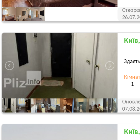
Створе
26.07.
Київ
Здаєть
Кімна
1
Оновле
07.08.
Київ