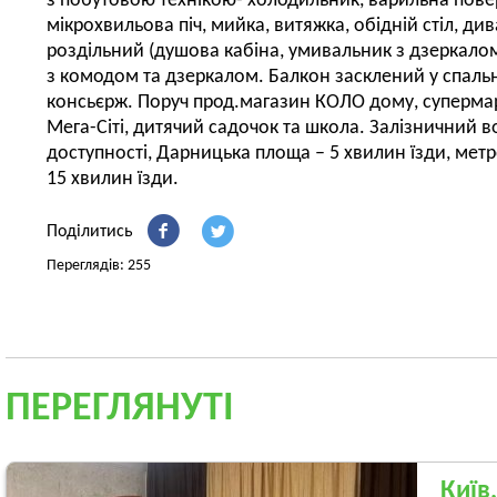
з побутовою технікою- холодильник, варильна пове
мікрохвильова піч, мийка, витяжка, обідній стіл, дива
роздільний (душова кабіна, умивальник з дзеркало
з комодом та дзеркалом. Балкон засклений у спальні
консьєрж. Поруч прод.магазин КОЛО дому, суперма
Мега-Сіті, дитячий садочок та школа. Залізничний в
доступності, Дарницька площа – 5 хвилин їзди, метро
15 хвилин їзди.
Поділитись
Переглядів: 255
ПЕРЕГЛЯНУТІ
Київ