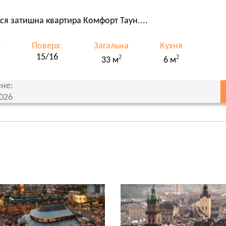
ся затишна квартира Комфорт Таун....
т
Поверх:
Загальна
Кухня
15/16
2
2
33 м
6 м
не:
2026