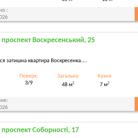
но :
2026
, проспект Воскресенський, 25
ся затишна квартира Воскресенка....
т
Поверх:
Загальна
Кухня
3/9
2
2
48 м
7 м
не:
2026
, проспект Соборності, 17