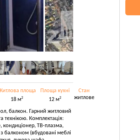
Житлова площа
Площа кухні
Стан
житлове
2
2
18 м
12 м
зол, балкон. Гарний житловий
а технікою. Комплектація:
, кондиціонер, ТВ-плазма,
 з балконом (вбудовані меблі