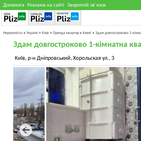
Допомога
Реклама на сайті
Зворотній зв`язок
»
»
»
Нерухомість в Україні
Київ
Оренда квартир в Києві
Здам довгостроково 1-кімн
Здам довгостроково 1-кімнатна кв
Київ, р-н Дніпровський, Хорольская ул., 3