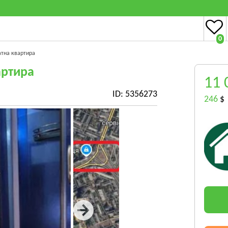
0
атна квартира
артира
11 
ID: 5356273
246
$