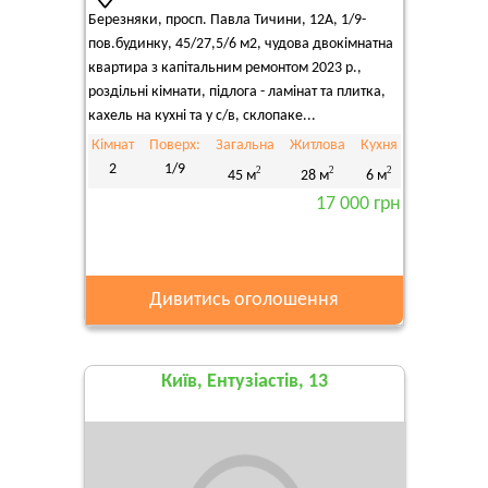
Березняки, просп. Павла Тичини, 12А, 1/9-
пов.будинку, 45/27,5/6 м2, чудова двокімнатна
квартира з капітальним ремонтом 2023 р.,
роздільні кімнати, підлога - ламінат та плитка,
кахель на кухні та у с/в, склопаке...
Кімнат
Поверх:
Загальна
Житлова
Кухня
2
1/9
2
2
2
45 м
28 м
6 м
17 000 грн
Дивитись оголошення
Київ, Ентузіастів, 13