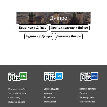
Дніпро
Квартири у Дніпрo
Оренда квартир у Дніпро
Будинки у Дніпро
Ділянки у Дніпро
Всі новобудови
Каталог компаній
Реклама на сайті
України
України
Зворотній зв`язок
Розмістити
Зареєструвати
Карта сайту
оголошення
свою компанію
Публічна оферта