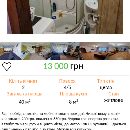
13 000
грн
Кіл-ть кімнат
Поверх
Тип стін
2
4/5
цегла
Загальна площа
Площа кухні
Стан
житлове
2
2
40 м
8 м
Вся необхідна техніка та меблі, кімнати прохідні. Низькі комунальні -
квартплата 230 грн. опалення-850 грн. Чудова транспортна розвязка,
автобус та маршрутки в центр міста, до метро 5 хв.( 3 зупинки). Здається
для сімейних пар або дівчатам. Можливо з котиком!