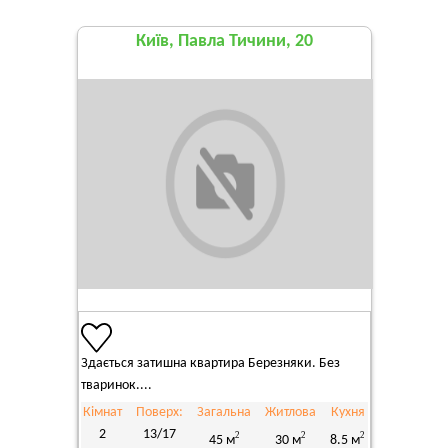
Київ, Павла Тичини, 20
Здається затишна квартира Березняки. Без
тваринок....
Кімнат
Поверх:
Загальна
Житлова
Кухня
2
13/17
2
2
2
45 м
30 м
8.5 м