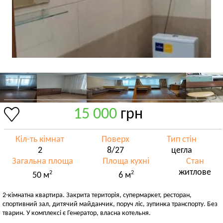
15 000
грн
Кіл-ть кімнат
Поверх
Тип стін
2
8/27
цегла
Загальна площа
Площа кухні
Стан
житлове
2
2
50 м
6 м
2-кімнатна квартира. Закрита територія, супермаркет, ресторан,
спортивний зал, дитячий майданчик, поруч ліс, зупинка транспорту. Без
тварин. У комплексі є Генератор, власна котельня.