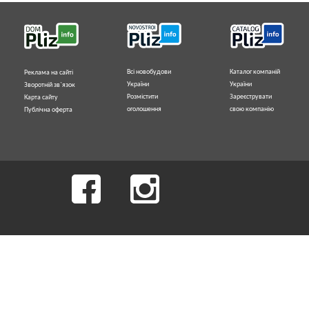
Всі новобудови
Каталог компаній
Реклама на сайті
України
України
Зворотній зв`язок
Розмістити
Зареєструвати
Карта сайту
оголошення
свою компанію
Публічна оферта