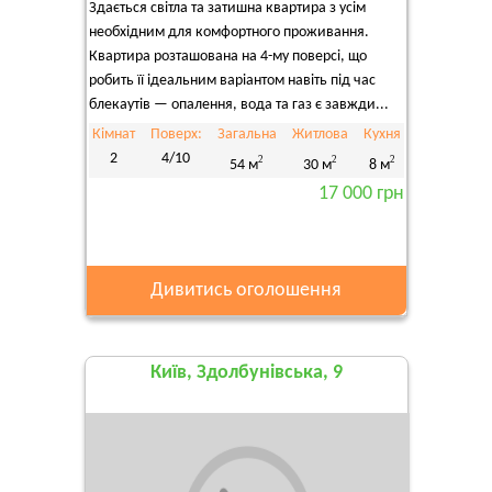
Здається світла та затишна квартира з усім
необхідним для комфортного проживання.
Квартира розташована на 4-му поверсі, що
робить її ідеальним варіантом навіть під час
блекаутів — опалення, вода та газ є завжди...
Кімнат
Поверх:
Загальна
Житлова
Кухня
2
4/10
2
2
2
54 м
30 м
8 м
17 000 грн
Дивитись оголошення
Київ, Здолбунівська, 9