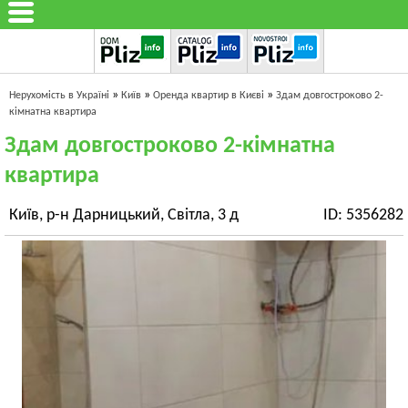
»
»
»
Нерухомість в Україні
Київ
Оренда квартир в Києві
Здам довгостроково 2-
кімнатна квартира
Здам довгостроково 2-кімнатна
квартира
Київ, р-н Дарницький, Світла, 3 д
ID: 5356282