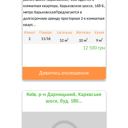
комнатная квартира, Харьковское шоссе, 168-Б,
метро ХарьковскаяПредлагается в
долгосрочную аренду просторная 2-х комнатная
кварт...
Кімнат
Поверх:
Загальна
Житлова
Кухня
2
11/16
2
2
2
52 м
32 м
9 м
12 500 грн
Дивитись оголошення
Київ, р-н Дарницький, Харквське
шосе, буд. 180...