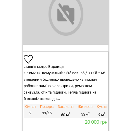
станція метро Вирлиця
1.1км20К+комунальні11/16 пов. 56 / 30 / 8.5 м²
утеплений будинок.- проведено капітальні
роботи з заміною електрики, ремонтом
санвузла, стін та підлоги. Тепла підлога на
балконі.- оселя зда...
Кімнат
Поверх:
Загальна
Житлова
Кухня
2
11/15
2
2
2
60 м
30 м
9 м
20 000 грн