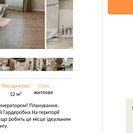
Площа кухні
Стан
житлове
2
12 м
генератором! Планування:
й Гардеробна На території
 що робить це місце ідеальним
нгу.