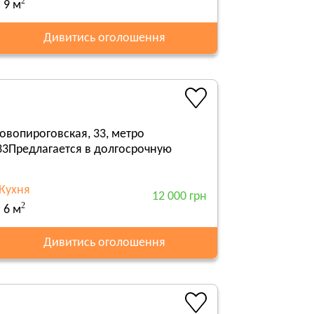
2
9 м
Дивитись оголошення
овопироговская, 33, метро
33Предлагается в долгосрочную
Кухня
12 000 грн
2
6 м
Дивитись оголошення