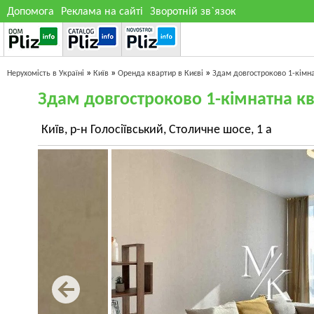
Допомога
Реклама на сайті
Зворотній зв`язок
»
»
»
Нерухомість в Україні
Київ
Оренда квартир в Києві
Здам довгостроково 1-кімн
Здам довгостроково 1-кімнатна к
Київ, р-н Голосіївський, Столичне шосе, 1 а