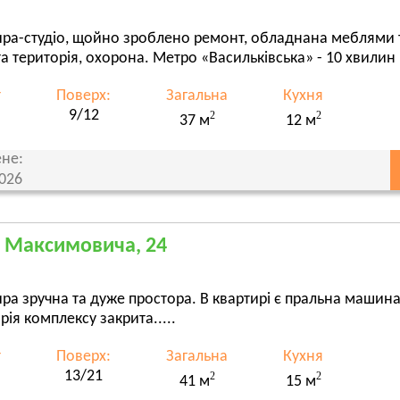
ира-студіо, щойно зроблено ремонт, обладнана меблями 
а територія, охорона. Метро «Васильківська» - 10 хвилин п
т
Поверх:
Загальна
Кухня
9/12
2
2
37 м
12 м
не:
2026
, Максимовича, 24
ра зручна та дуже простора. В квартирі є пральна машина
рія комплексу закрита.....
т
Поверх:
Загальна
Кухня
13/21
2
2
41 м
15 м