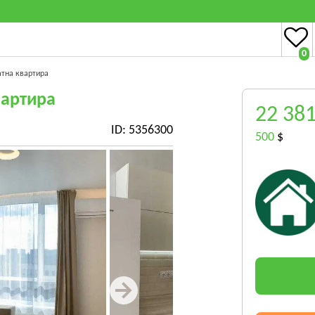
0
атна квартира
вартира
22 38
ID: 5356300
500
$