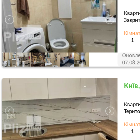
Кварт
Закрит
Кімна
1
Оновле
07.08.
Київ
Кварти
Терито
Кімна
1