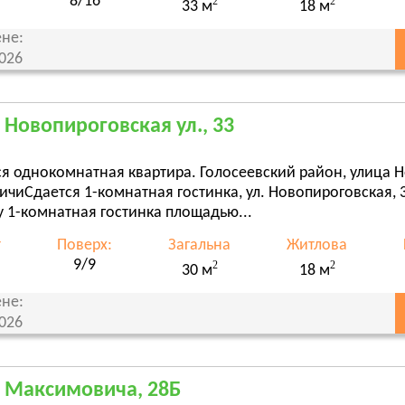
8/16
2
2
33 м
18 м
не:
2026
, Новопироговская ул., 33
я однокомнатная квартира. Голосеевский район, улица Н
чиСдается 1-комнатная гостинка, ул. Новопироговская, 
 1-комнатная гостинка площадью...
т
Поверх:
Загальна
Житлова
9/9
2
2
30 м
18 м
не:
2026
, Максимовича, 28Б