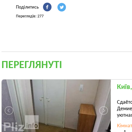
Поділитись
Переглядів: 277
ПЕРЕГЛЯНУТІ
Київ,
Сдаётс
Демие
уютная
Кімна