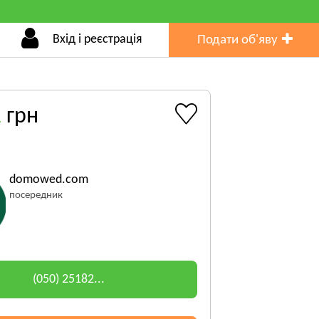
Вхід і реєстрація
Подати об'яву
1
грн
domowed.com
посередник
(050) 25182...