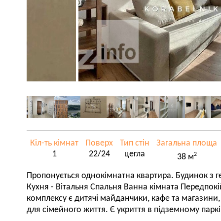
Кіл-ть кімнат
Поверх
Тип стін
Загальна площа
1
22/24
цегла
2
38 м
Пропонується однокімнатна квартира. Будинок з 
Кухня - Вітальня Спальня Ванна кімната Передпокі
комплексу є дитячі майданчики, кафе та магазини,
для сімейного життя. Є укриття в підземному паркі