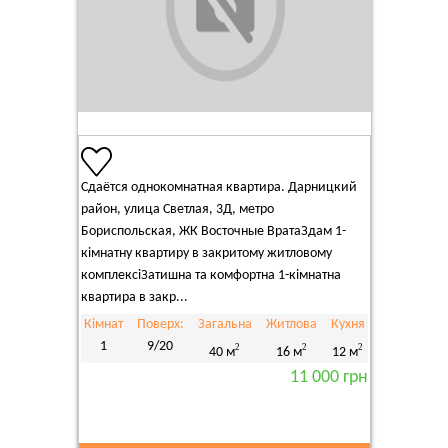
Сдаётся однокомнатная квартира. Дарницкий
район, улица Светлая, 3Д, метро
Бориспольская, ЖК Восточные ВратаЗдам 1-
кімнатну квартиру в закритому житловому
комплексіЗатишна та комфортна 1-кімнатна
квартира в закр...
Кімнат
Поверх:
Загальна
Житлова
Кухня
1
9/20
2
2
2
40 м
16 м
12 м
11 000 грн