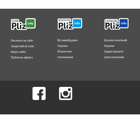
Всі новобудови
Каталог компаній
Реклама на сайті
України
України
Зворотній зв`язок
Розмістити
Зареєструвати
Карта сайту
оголошення
свою компанію
Публічна оферта