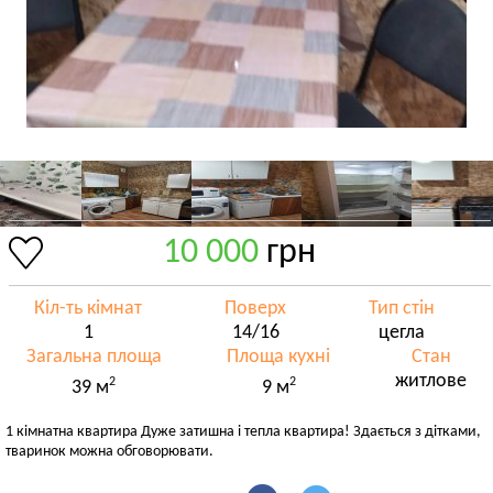
10 000
грн
Кіл-ть кімнат
Поверх
Тип стін
1
14/16
цегла
Загальна площа
Площа кухні
Стан
житлове
2
2
39 м
9 м
1 кімнатна квартира Дуже затишна і тепла квартира! Здається з дітками,
тваринок можна обговорювати.