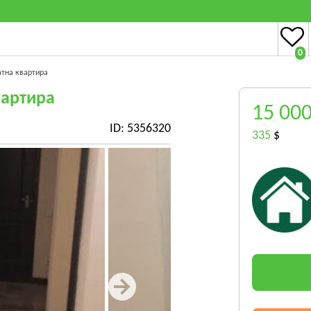
0
атна квартира
вартира
15 00
ID: 5356320
335
$