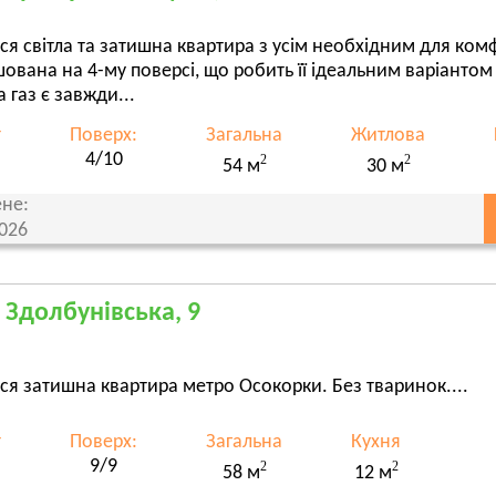
ся світла та затишна квартира з усім необхідним для ко
ована на 4-му поверсі, що робить її ідеальним варіантом 
а газ є завжди...
т
Поверх:
Загальна
Житлова
4/10
2
2
54 м
30 м
не:
2026
, Здолбунівська, 9
ся затишна квартира метро Осокорки. Без тваринок....
т
Поверх:
Загальна
Кухня
9/9
2
2
58 м
12 м