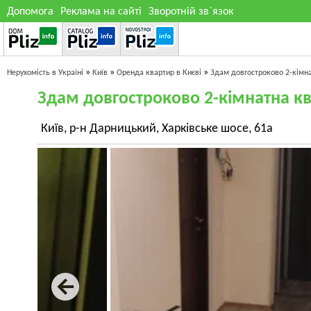
Допомога
Реклама на сайті
Зворотній зв`язок
»
»
»
Нерухомість в Україні
Київ
Оренда квартир в Києві
Здам довгостроково 2-кімн
Здам довгостроково 2-кімнатна к
Київ, р-н Дарницький, Харківське шосе, 61а