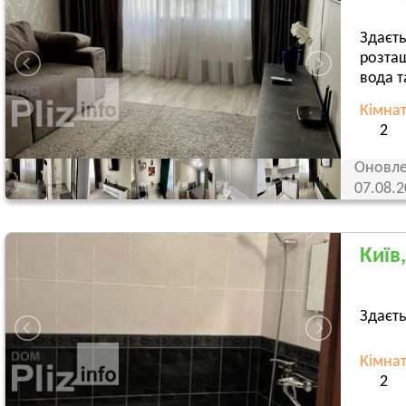
Здаєть
розташ
вода т
Кімна
2
Оновле
07.08.
Київ
Здаєть
Кімна
2