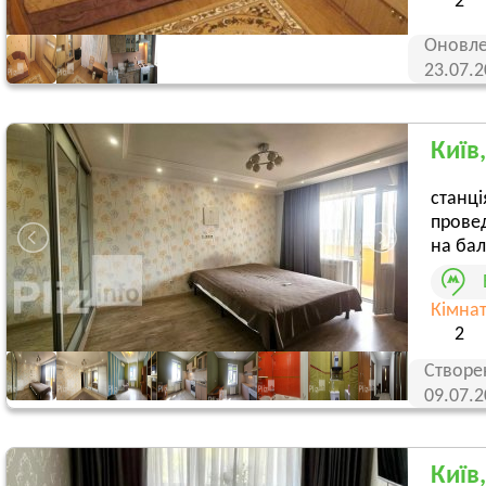
2
Оновле
23.07.
Київ
станці
провед
на бал
Кімна
2
Створе
09.07.
Київ