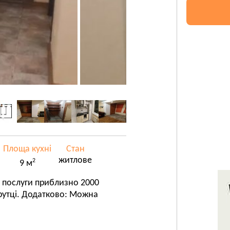
Площа кухні
Стан
житлове
2
9 м
і послуги приблизно 2000
рутці. Додатково: Можна