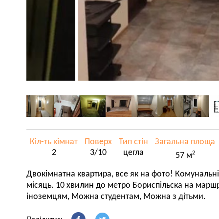
Кіл-ть кімнат
Поверх
Тип стін
Загальна площа
2
3/10
цегла
2
57 м
Двокімнатна квартира, все як на фото! Комунальн
місяць. 10 хвилин до метро Бориспільска на марш
іноземцям, Можна студентам, Можна з дітьми.