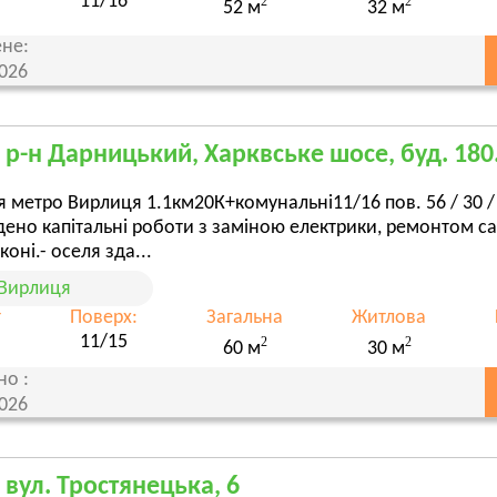
11/16
2
2
52 м
32 м
не:
2026
, р-н Дарницький, Харквське шосе, буд. 180.
я метро Вирлиця 1.1км20К+комунальні11/16 пов. 56 / 30 /
ено капітальні роботи з заміною електрики, ремонтом санв
коні.- оселя зда...
Вирлиця
т
Поверх:
Загальна
Житлова
11/15
2
2
60 м
30 м
но :
2026
, вул. Тростянецька, 6