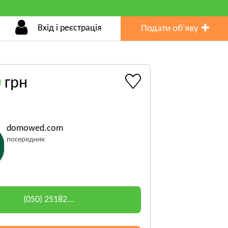
Вхід і реєстрація
Подати об'яву
0
грн
domowed.com
посередник
(050) 25182...