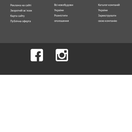
Всі новобудови
Каталог компаній
Реклама на сайті
України
України
Зворотній зв`язок
Розмістити
Зареєструвати
Карта сайту
оголошення
свою компанію
Публічна оферта