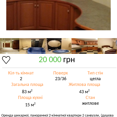
20 000
грн
Кіл-ть кімнат
Поверх
Тип стін
2
23/36
цегла
Загальна площа
Житлова площа
2
2
83 м
43 м
Площа кухні
Стан
житлове
2
15 м
Оренда шикарної, панорамної 2-кімнатної квартири 2 санвузли, (душова