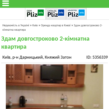
»
»
»
Нерухомість в Україні
Київ
Оренда квартир в Києві
Здам довгостроково 2-
кімнатна квартира
Здам довгостроково 2-кімнатна
квартира
Київ, р-н Дарницький, Княжий Затон
ID: 5356339