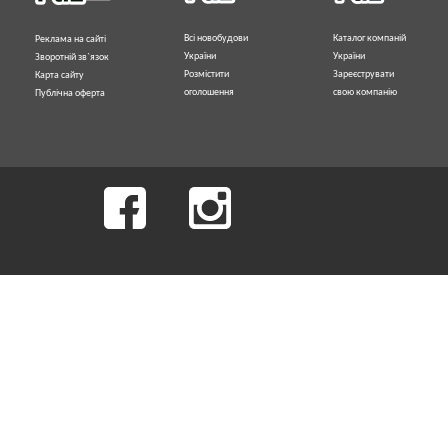
Всі новобудови
Каталог компаній
Реклама на сайті
України
України
Зворотній зв`язок
Розмістити
Зареєструвати
Карта сайту
оголошення
свою компанію
Публічна оферта