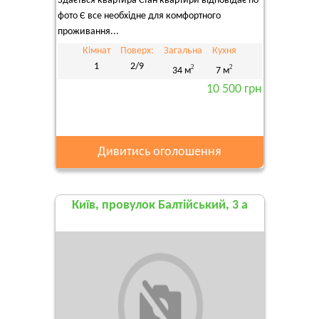
Здається квартира Стан квартири відповідає по
фото Є все необхідне для комфортного
проживання...
Кімнат
Поверх:
Загальна
Кухня
1
2/9
2
2
34 м
7 м
10 500 грн
Дивитись оголошення
Київ, провулок Балтійський, 3 а