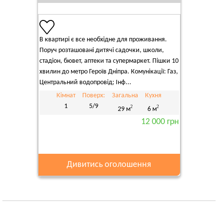
В квартирі є все необхідне для проживання.
Поруч розташовані дитячі садочки, школи,
стадіон, бювет, аптеки та супермаркет. Пішки 10
хвилин до метро Героїв Дніпра. Комунікації: Газ,
Центральний водопровід; Інф...
Кімнат
Поверх:
Загальна
Кухня
1
5/9
2
2
29 м
6 м
12 000 грн
Дивитись оголошення