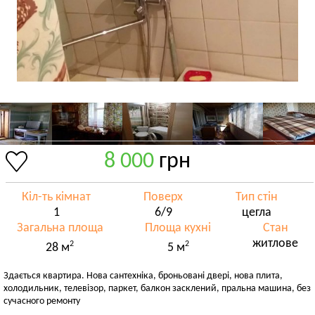
8 000
грн
Кіл-ть кімнат
Поверх
Тип стін
1
6/9
цегла
Загальна площа
Площа кухні
Стан
житлове
2
2
28 м
5 м
Здається квартира. Нова сантехніка, броньовані двері, нова плита,
холодильник, телевізор, паркет, балкон засклений, пральна машина, без
сучасного ремонту