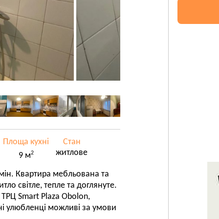
Площа кухні
Стан
житлове
2
9 м
мін. Квартира мебльована та
ло світле, тепле та доглянуте.
ТРЦ Smart Plaza Obolon,
і улюбленці можливі за умови