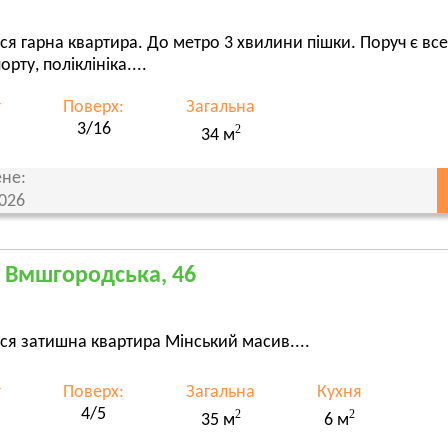
ся гарна квартира. До метро 3 хвилини пішки. Поруч є все
орту, поліклініка....
т
Поверх:
Загальна
3/16
2
34 м
не:
2026
, Вмшгородська, 46
ся затишна квартира Мінський масив....
т
Поверх:
Загальна
Кухня
4/5
2
2
35 м
6 м