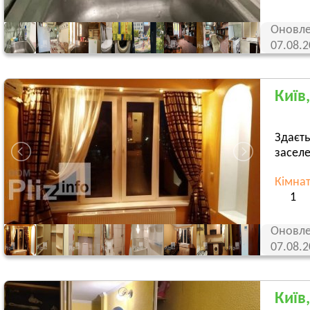
Оновле
07.08.
Київ
Здаєть
заселе
Кімна
1
Оновле
07.08.
Київ