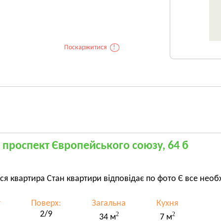
Поскаржитися
!
, проспект Європейського союзу, 64 б
ся квартира Стан квартири відповідає по фото Є все нео
т
Поверх:
Загальна
Кухня
2/9
2
2
34 м
7 м