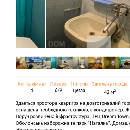
Кіл-ть кімнат
Поверх
Тип стін
Загальна площа
1
6/9
цегла
2
42 м
Здається простора квартира на довготривалий тер
оснащена необхідною технікою, є кондиціонер. Жит
Поруч розвинена інфраструктура: ТРЦ Dream Town, 
Оболонська набережна та парк “Наталка”. Домашн