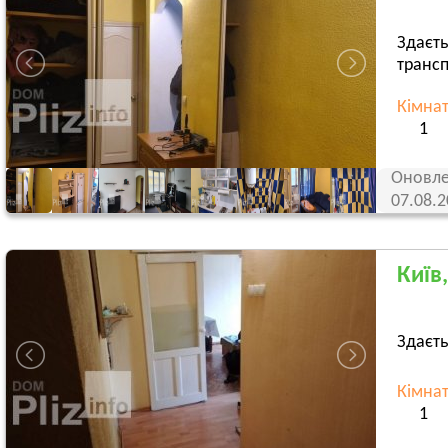
Здаєть
трансп
Кімна
1
Оновле
07.08.
Київ
Здаєть
Кімна
1