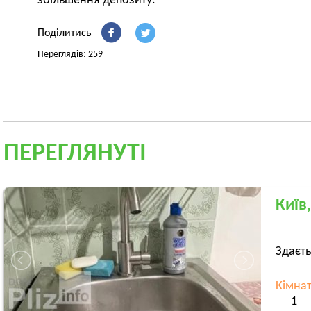
збільшення депозиту.
Поділитись
Переглядів: 259
ПЕРЕГЛЯНУТІ
Київ
Здаєть
Кімна
1