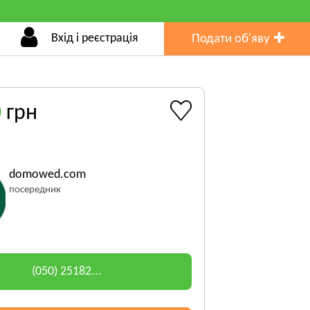
Вхід і реєстрація
Подати об'яву
0
грн
domowed.com
посередник
(050) 25182...