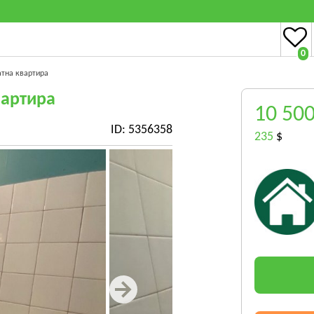
0
атна квартира
вартира
10 50
ID: 5356358
235
$