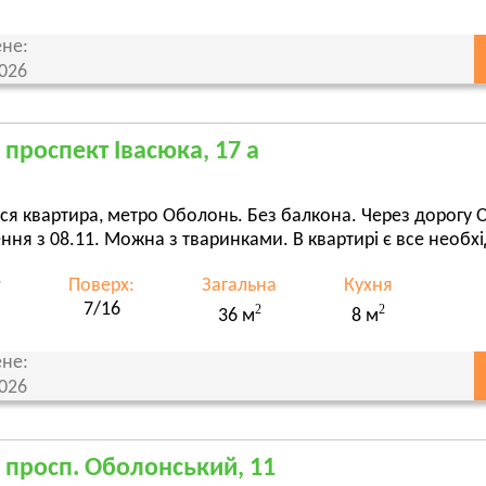
не:
2026
, проспект Івасюка, 17 а
ся квартира, метро Оболонь. Без балкона. Через дорогу
ння з 08.11. Можна з тваринками. В квартирі є все необ
т
Поверх:
Загальна
Кухня
7/16
2
2
36 м
8 м
не:
2026
, просп. Оболонський, 11