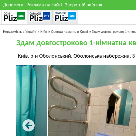
Допомога
Реклама на сайті
Зворотній зв`язок
»
»
»
Нерухомість в Україні
Київ
Оренда квартир в Києві
Здам довгостроково 1-кімн
Здам довгостроково 1-кімнатна к
Київ, р-н Оболонський, Оболонська набережна, 3