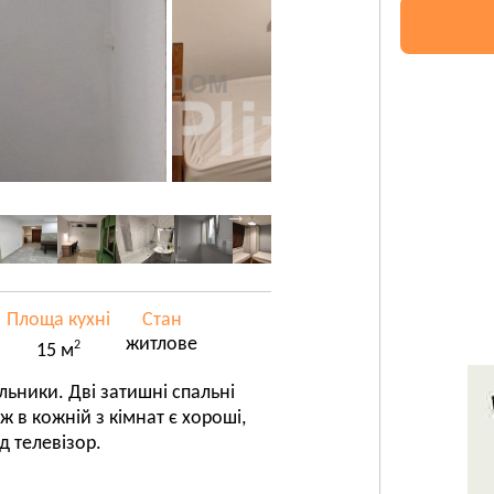
Площа кухні
Стан
житлове
2
15 м
ильники. Дві затишні спальні
в кожній з кімнат є хороші,
ід телевізор.