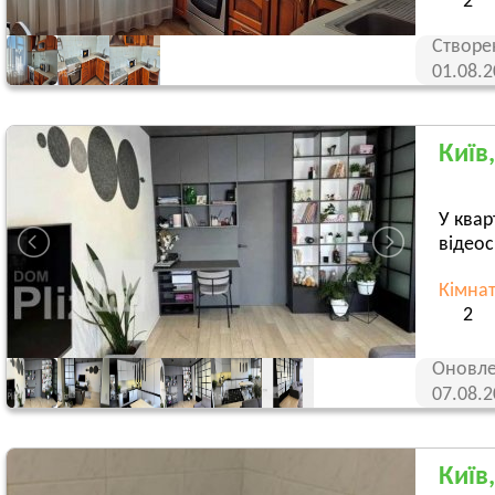
2
Створе
01.08.
Київ
У квар
відеос
Кімна
2
Оновле
07.08.
Київ,