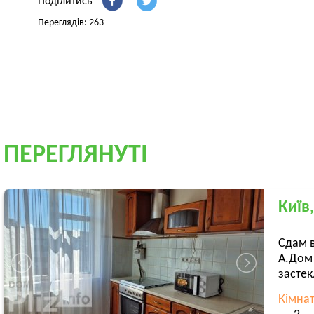
Поділитись
Переглядів: 263
ПЕРЕГЛЯНУТІ
Київ
Сдам в
А.Дом 
застек
Кімна