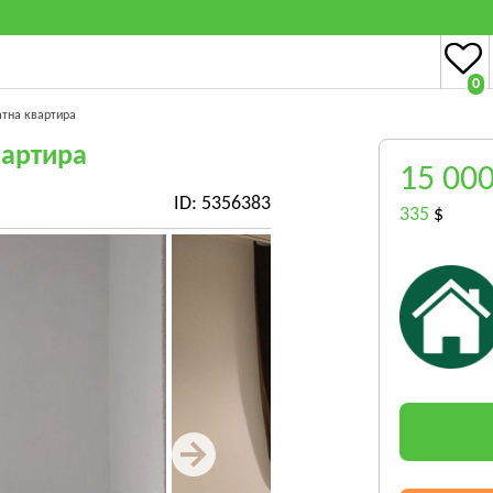
0
атна квартира
вартира
15 00
ID: 5356383
335
$