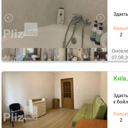
Здаєть
Кімна
2
Оновле
07.08.
Київ
Здаєт
є бойл
Кімна
2