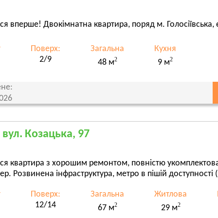
ся вперше! Двокімнатна квартира, поряд м. Голосіївська,
т
Поверх:
Загальна
Кухня
2/9
2
2
48 м
9 м
не:
2026
, вул. Козацька, 97
ься квартира з хорошим ремонтом, повністю укомплектов
ер. Розвинена інфраструктура, метро в пішій доступності (В
т
Поверх:
Загальна
Житлова
12/14
2
2
67 м
29 м