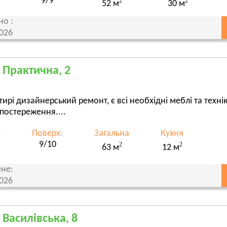
9/9
2
2
52 м
30 м
но :
2026
, Практична, 2
тирі дизайнерський ремонт, є всі необхідні меблі та технік
постереження....
т
Поверх:
Загальна
Кухня
9/10
2
2
63 м
12 м
не:
2026
 Василівська, 8