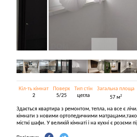
Кіл-ть кімнат
Поверх
Тип стін
Загальна площа
2
5/25
цегла
2
57 м
Здається квартира з ремонтом, тепла, на все є ліч
кімнати з новими ортопедичними матрацами,також 
місткі шафи. У великій кімнаті і на кухні є розєми п