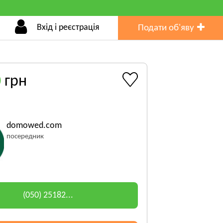
Вхід і реєстрація
Подати об'яву
0
грн
domowed.com
посередник
(050) 25182...