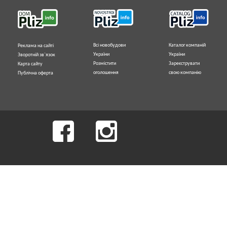
Всі новобудови
Каталог компаній
Реклама на сайті
України
України
Зворотній зв`язок
Розмістити
Зареєструвати
Карта сайту
оголошення
свою компанію
Публічна оферта