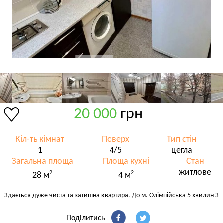
20 000
грн
Кіл-ть кімнат
Поверх
Тип стін
1
4/5
цегла
Загальна площа
Площа кухні
Стан
житлове
2
2
28 м
4 м
Здається дуже чиста та затишна квартира. До м. Олімпійська 5 хвилин З
Поділитись