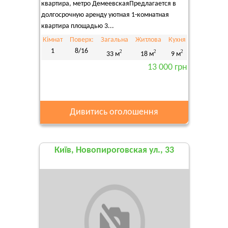
квартира, метро ДемеевскаяПредлагается в
долгосрочную аренду уютная 1-комнатная
квартира площадью 3...
Кімнат
Поверх:
Загальна
Житлова
Кухня
1
8/16
2
2
2
33 м
18 м
9 м
13 000 грн
Дивитись оголошення
Київ, Новопироговская ул., 33