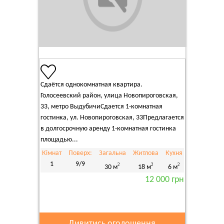
Сдаётся однокомнатная квартира.
Голосеевский район, улица Новопироговская,
33, метро ВыдубичиСдается 1-комнатная
гостинка, ул. Новопироговская, 33Предлагается
в долгосрочную аренду 1-комнатная гостинка
площадью...
Кімнат
Поверх:
Загальна
Житлова
Кухня
1
9/9
2
2
2
30 м
18 м
6 м
12 000 грн
Дивитись оголошення