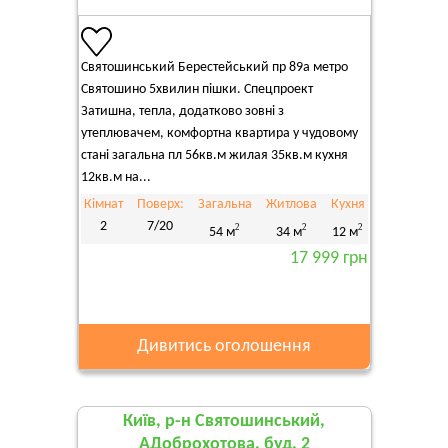
Святошинський Берестейський пр 89а метро
Святошино 5хвилин пішки. Спецпроект
Затишна, тепла, додатково зовні з
утеплювачем, комфортна квартира у чудовому
стані загальна пл 56кв.м жилая 35кв.м кухня
12кв.м на...
Кімнат
Поверх:
Загальна
Житлова
Кухня
2
7/20
2
2
2
54 м
34 м
12 м
17 999 грн
Дивитись оголошення
Київ, р-н Святошинський,
АДоброхотова, буд. 2