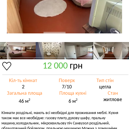
12 000
грн
Кіл-ть кімнат
Поверх
Тип стін
2
7/10
цегла
Загальна площа
Площа кухні
Стан
житлове
2
2
46 м
6 м
Кімнати роздільні, мають всі необхідні для проживання меблі. Кухня
також має все необхідне: газову плиту,духову шафу, пральну
машину,холодильник, мікрохвильову піч Санвузол роздільний,
облаштований бойлером, пральною машиною Можна з домашніми