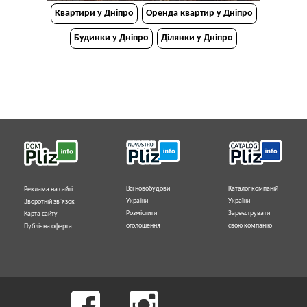
Квартири у Дніпрo
Оренда квартир у Дніпро
Будинки у Дніпро
Ділянки у Дніпро
Всі новобудови
Каталог компаній
Реклама на сайті
України
України
Зворотній зв`язок
Розмістити
Зареєструвати
Карта сайту
оголошення
свою компанію
Публічна оферта