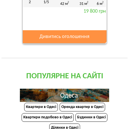
2
1/5
2
2
2
42 м
31 м
6 м
19 800 грн
Дивитись оголошення
ПОПУЛЯРНЕ НА САЙТІ
Одеса
Квартири в Одесі
Оренда квартир в Одесі
Квартири подобово в Одесі
Будинки в Одесі
Ділянки в Одесі