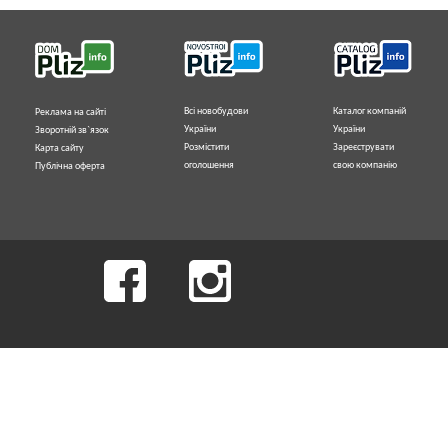
Всі новобудови
Каталог компаній
Реклама на сайті
України
України
Зворотній зв`язок
Розмістити
Зареєструвати
Карта сайту
оголошення
свою компанію
Публічна оферта