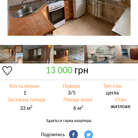
13 000
грн
Кіл-ть кімнат
Поверх
Тип стін
1
3/5
цегла
Загальна площа
Площа кухні
Стан
житлове
2
2
33 м
6 м
Здається гарна квартира.
Поділитись