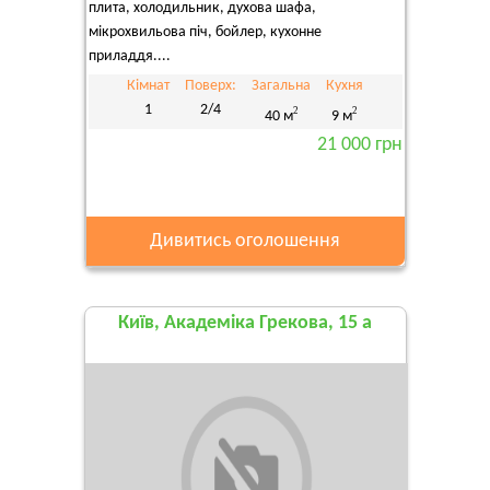
плита, холодильник, духова шафа,
мікрохвильова піч, бойлер, кухонне
приладдя....
Кімнат
Поверх:
Загальна
Кухня
1
2/4
2
2
40 м
9 м
21 000 грн
Дивитись оголошення
Київ, Академіка Грекова, 15 а