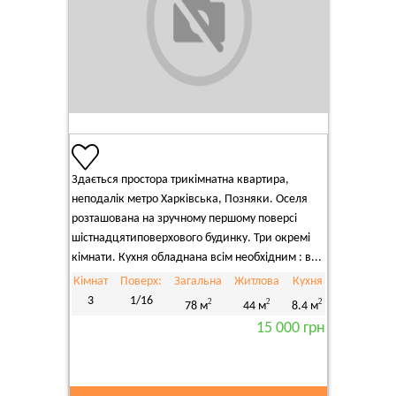
Здається простора трикімнатна квартира,
неподалік метро Харківська, Позняки. Оселя
розташована на зручному першому поверсі
шістнадцятиповерхового будинку. Три окремі
кімнати. Кухня обладнана всім необхідним : в...
Кімнат
Поверх:
Загальна
Житлова
Кухня
3
1/16
2
2
2
78 м
44 м
8.4 м
15 000 грн