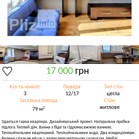
17 000
грн
Кіл-ть кімнат
Поверх
Тип стін
3
12/17
цегла
Загальна площа
Стан
житлове
2
79 м
Здається гарна квартира. Дизайнерський проект. Натуральна пробка-
підлога.Теплий дім. Ванна з біде та гідромасажною ванною.
Теплолічильник квартирний. Теплолічильники вода. Два кондиціонери.
Велике спальне місце з латексним матрацом з кокосом. Меблі