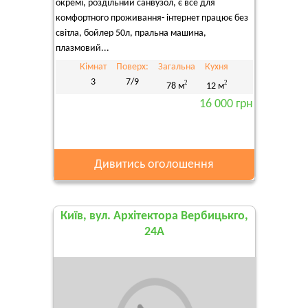
окремі, роздільний санвузол, є все для
комфортного проживання- інтернет працює без
світла, бойлер 50л, пральна машина,
плазмовий...
Кімнат
Поверх:
Загальна
Кухня
3
7/9
2
2
78 м
12 м
16 000 грн
Дивитись оголошення
Київ, вул. Архітектора Вербицькго,
24А