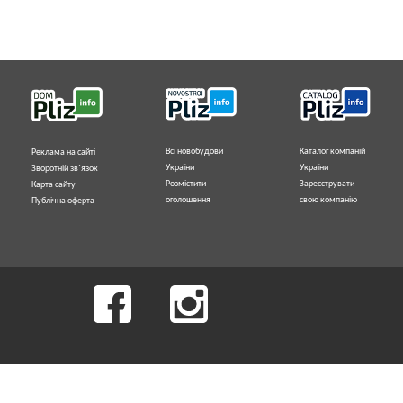
Всі новобудови
Каталог компаній
Реклама на сайті
України
України
Зворотній зв`язок
Розмістити
Зареєструвати
Карта сайту
оголошення
свою компанію
Публічна оферта