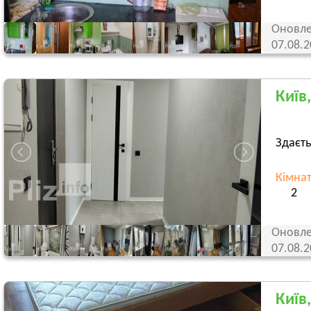
Оновле
07.08.
Київ
Здаєть
Кімна
2
Оновле
07.08.
Київ