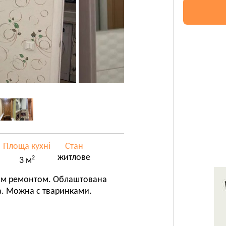
Площа кухні
Стан
житлове
2
3 м
ошим ремонтом. Облаштована
а. Можна с тваринками.