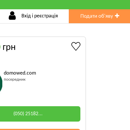
Вхід і реєстрація
Подати об'яву
0
грн
domowed.com
посередник
(050) 25182...