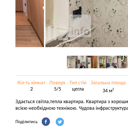
Кіл-ть кімнат
Поверх
Тип стін
Загальна площа
2
5/5
цегла
2
34 м
Здається світла,тепла квартира. Квартира з хор
всією необхідною технікою. Чудова інфраструктур
Поділитись