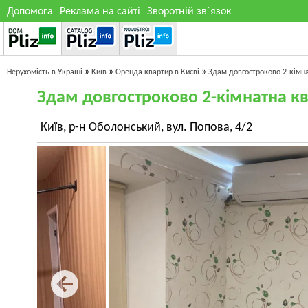
Допомога
Реклама на сайті
Зворотній зв`язок
»
»
»
Нерухомість в Україні
Київ
Оренда квартир в Києві
Здам довгостроково 2-кімн
Здам довгостроково 2-кімнатна к
Київ, р-н Оболонський, вул. Попова, 4/2