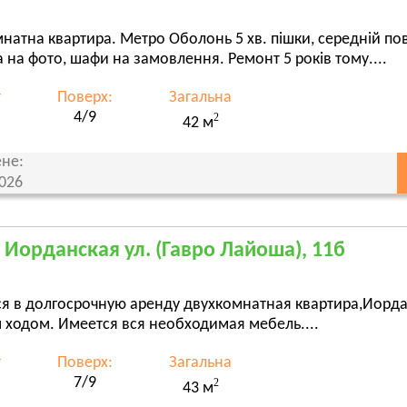
натна квартира. Метро Оболонь 5 хв. пішки, середній пов
а на фото, шафи на замовлення. Ремонт 5 років тому....
т
Поверх:
Загальна
4/9
2
42 м
не:
2026
, Иорданская ул. (Гавро Лайоша), 11б
ся в долгосрочную аренду двухкомнатная квартира,Иорда
 ходом. Имеется вся необходимая мебель....
т
Поверх:
Загальна
7/9
2
43 м