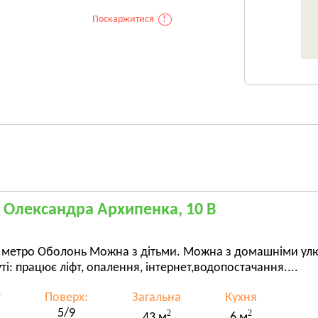
Поскаржитися
!
, Олександра Архипенка, 10 В
 метро Оболонь Можна з дітьми. Можна з домашніми ул
ті: працює ліфт, опалення, інтернет,водопостачання....
т
Поверх:
Загальна
Кухня
5/9
2
2
43 м
6 м