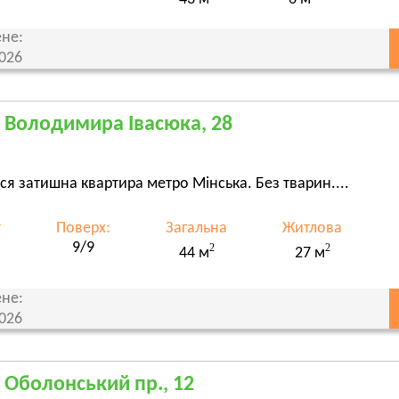
не:
2026
, Володимира Івасюка, 28
ся затишна квартира метро Мінська. Без тварин....
т
Поверх:
Загальна
Житлова
9/9
2
2
44 м
27 м
не:
2026
, Оболонський пр., 12