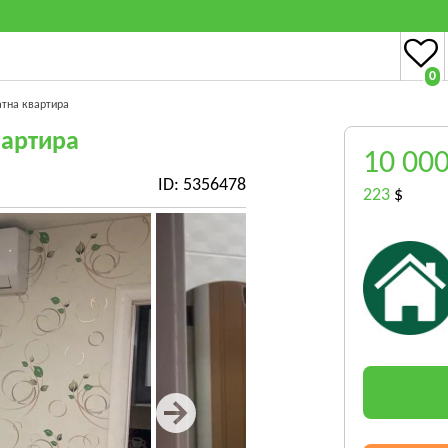
0
атна квартира
вартира
10 00
ID: 5356478
223
$