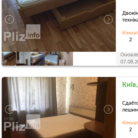
Двокім
технік
Кімна
2
Оновле
07.08.
Київ
Сдаёт
пешим
Кімна
2