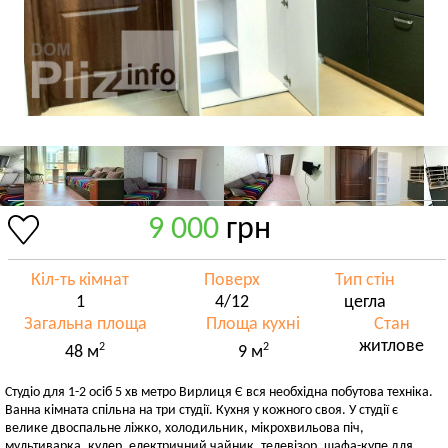
9 000
грн
Кіл-ть кімнат
Поверх
Тип стін
1
4/12
цегла
Загальна площа
Площа кухні
Стан
житлове
2
2
48 м
9 м
Студіо для 1-2 осіб 5 хв метро Вирлиця Є вся необхідна побутова техніка.
Ванна кімната спільна на три студії. Кухня у кожного своя. У студії є
велике двоспальне ліжко, холодильник, мікрохвильова піч,
мультиварка, кулер, електричний чайник, телевізор, шафа-купе для