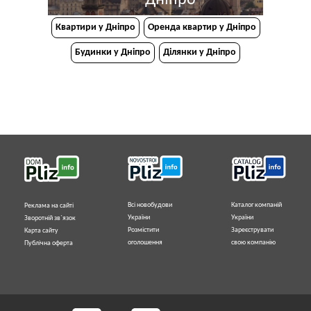
Квартири у Дніпрo
Оренда квартир у Дніпро
Будинки у Дніпро
Ділянки у Дніпро
Всі новобудови
Каталог компаній
Реклама на сайті
України
України
Зворотній зв`язок
Розмістити
Зареєструвати
Карта сайту
оголошення
свою компанію
Публічна оферта