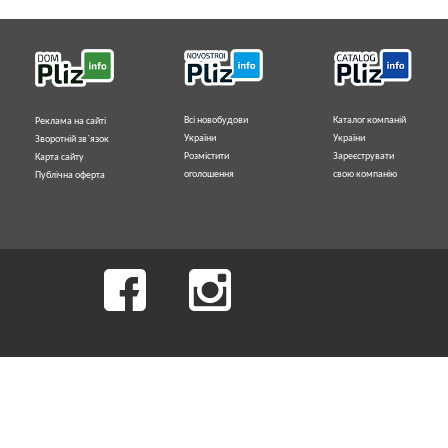
Всі новобудови
Каталог компаній
Реклама на сайті
України
України
Зворотній зв`язок
Розмістити
Зареєструвати
Карта сайту
оголошення
свою компанію
Публічна оферта