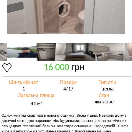
16 000
грн
Кіл-ть кімнат
Поверх
Тип стін
1
4/17
цегла
Загальна площа
Стан
житлове
2
44 м
Однокімнатна квартира в новому будинку. Вікна у двір. Навколо дому є
доступні місця для парковки між будинками, на спеціально розмічених
площадках. Утеплений балкон. Квартира оснащена: -Передпокій *Шафа-
купе з дзеркалом у зріст -Ванна кімната *Прасувальна машина