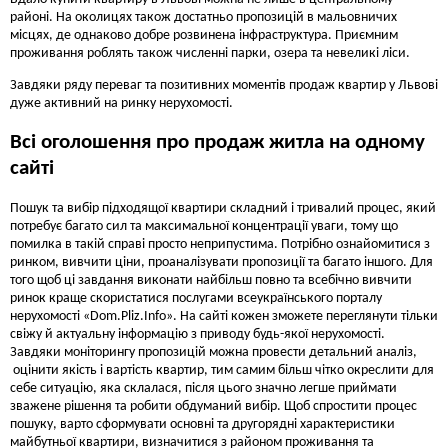
районі. На околицях також достатньо пропозицій в мальовничих
місцях, де однаково добре розвинена інфраструктура. Приємним
проживання роблять також численні парки, озера та невеликі ліси.
Завдяки ряду переваг та позитивних моментів продаж квартир у Львові
дуже активний на ринку нерухомості.
Всі оголошення про продаж житла на одному
сайті
Пошук та вибір підходящої квартири складний і тривалий процес, який
потребує багато сил та максимальної концентрації уваги, тому що
помилка в такій справі просто неприпустима. Потрібно ознайомитися з
ринком, вивчити ціни, проаналізувати пропозиції та багато іншого. Для
того щоб ці завдання виконати найбільш повно та всебічно вивчити
ринок краще скористатися послугами всеукраїнського порталу
нерухомості «Dom.Pliz.Info». На сайті кожен зможете переглянути тільки
свіжу й актуальну інформацію з приводу будь-якої нерухомості.
Завдяки моніторингу пропозицій можна провести детальний аналіз,
оцінити якість і вартість квартир, тим самим більш чітко окреслити для
себе ситуацію, яка склалася, після цього значно легше приймати
зважене рішення та робити обдуманий вибір. Щоб спростити процес
пошуку, варто сформувати основні та другорядні характеристики
майбутньої квартири, визначитися з районом проживання та