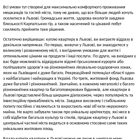
Всі умови тут створені для максимально комфортного проживання
мешканців та гостей міста, тому не дивно, що все більше людей хочуть
оселитися в Львові. Громадське життя, здорова екологія завдяки
близькості Карпатських гір, а також насичений та цікавий побут
схиляють прийняти таке рішення.
Остаточно вирішивши: куплю квартиру в Львові, ви виграєте відразу в
декількох напрямках. По-першу, живучи у Львові, ви знаходитеся у
великому і розвиненому місті, з вигідними умовами для життя і
оптимальною цінами на продукти і інші послуги. По-друге, на вихідних у
вас буде можливість відвідувати відомі гірськолижні курорти або
поліпшувати здоров’я на різноманітних лікувально-оздоровчих зонах,
яких на Львівщині є дуже багато. Рекреаційний потенціал області один
з найбагатших і найкращих в Україні. По-третє, житловий фонд Львова
дуже багатий і різноманітний. Звичайно, в кожному мегаполісі є багато
різноманітних квартир та багатоповерхових будинків, але квартири в
Львові представлені більш ширшим діапазоном, через популярність та
інвестиційну привабливість міста. Завдяки високому і стабільному
попиту постійно з’являються та виростають нові об’єкти нерухомого
майна. Не варто забувати також про унікальну архітектуру, які несе в
собі відбиток багатьох культур та стилів, продаж квартир у Львові в
центральні частині міста ведеться в основному стосовно саме таких
унікальних житлових площ.
Вдало купити квартиру в Львові можна не лише в центральному