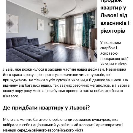
Продаж
квартир у
Львові від
власників і
ріелторів
Унікальним
скарбом і
яскравою
прикрасою всієї
України є місто
Львів, яке розкинулося в західній частині нашої держави. Невимовна
його краса з року в рік притягує величезне число туристів, які
приїжджають не тільки з усіх куточків України,а й далеко за її меж. На
відмінну від багатьох інших, так званих сезонних мегаполісів, в Львові в
кожну пору року можна незабутньо провести час та побачити багато
цікавого.
Де придбати квартиру у Львові?
Місто знамените багатою історією та дивовижною культурою, яка
ввібрала в себе національний український колорит і аристократичні
манери середньовічного європейського міста.